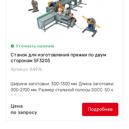
Уточнить наличие
Станок для изготовления пряжки по двум
сторонам SF3205
Артикул: 84976
Ширина заготовки: 300-1300 мм. Длина заготовки:
300-2700 мм. Размер стальной полосы SGCC: 50 х
0.7 мм.
Станок для изготовления пряжки по двум
Цена
сторонам SF3205
предназначен для
Подробнее
по запросу
изготовления и впрессовывания пряжки типа
"мама"...