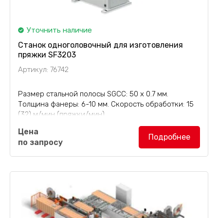
Уточнить наличие
Станок одноголовочный для изготовления
пряжки SF3203
Артикул: 76742
Размер стальной полосы SGCC: 50 х 0.7 мм.
Толщина фанеры: 6-10 мм. Скорость обработки: 15
(32) м/мин (пряжки/мин).
Станок одноголовочный для изготовления
Цена
пряжки SF3203
используется для изготовления и
Подробнее
по запросу
впрессовывания пряжки типа "мама"...