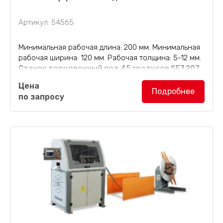
Артикул: 54565
Минимальная рабочая длина: 200 мм. Минимальная
рабочая ширина: 120 мм. Рабочая толщина: 5-12 мм.
Станок торцовочный под 45 градусов SF3207
используется для запиливания торцов фанеры под
Цена
45 градусов. Данная этап особенно важен...
Подробнее
по запросу