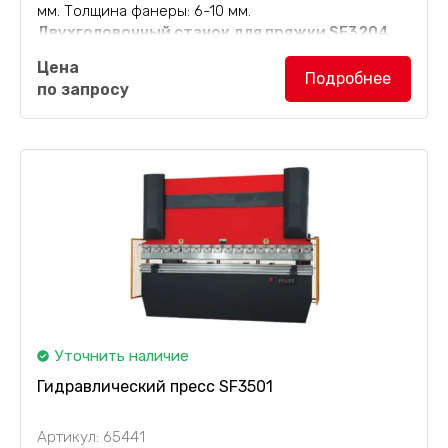
мм. Толщина фанеры: 6-10 мм.
Двухголовочный станок для пряжки SF3204
(пряжный станок) используется для изготовления и
Цена
впрессовывания пряжки типа 'мама' или 'папа' в...
Подробнее
по запросу
Уточнить наличие
Гидравлический пресс SF3501
Артикул: 65441