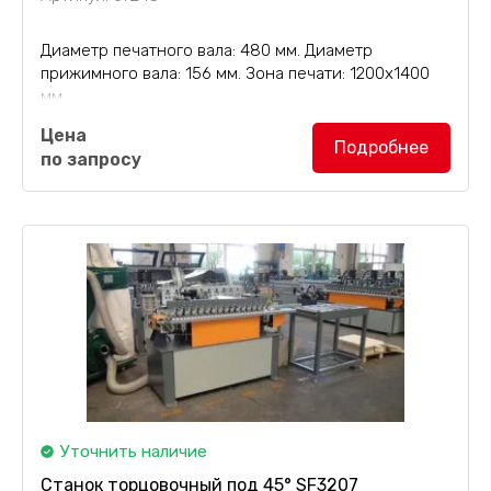
Диаметр печатного вала: 480 мм. Диаметр
прижимного вала: 156 мм. Зона печати: 1200х1400
мм.
Цена
Полуавтоматическая печатная машина TCP-
Подробнее
по запросу
1400x1200
предназначена для нанесения рисунка
посредством переноса с печатного вала на
заготовку. Оборудование работает по...
Уточнить наличие
Станок торцовочный под 45° SF3207