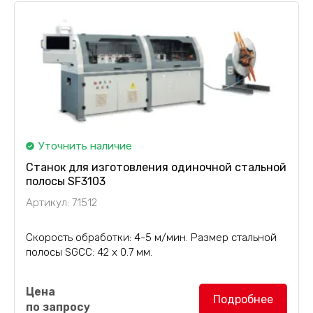
Уточнить наличие
Станок для изготовления одиночной стальной
полосы SF3103
Артикул: 71512
Скорость обработки: 4-5 м/мин. Размер стальной
полосы SGCC: 42 х 0.7 мм.
Станок для изготовления одиночной стальной
Цена
полосы SF3103
, с редуктором BKM063/30, на
Подробнее
по запросу
системе управления Siemens PLC S7-200,