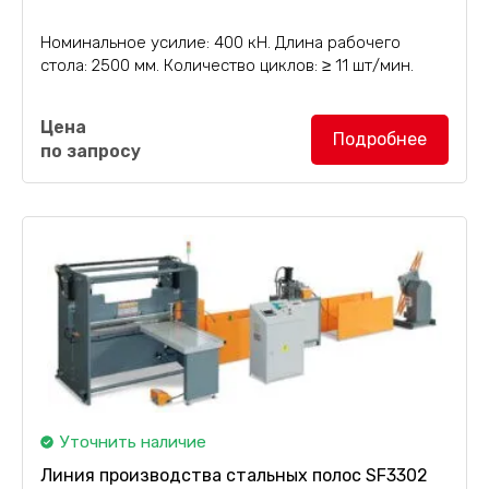
Номинальное усилие: 400 кН. Длина рабочего
стола: 2500 мм. Количество циклов: ≥ 11 шт/мин.
Гидравлический пресс SF3501
, с номинальным
Цена
усилием 400 кН, переделан из листогибочного
Подробнее
по запросу
станка. Пресс используется для вдавливания
стальной ленты...
Уточнить наличие
Линия производства стальных полос SF3302