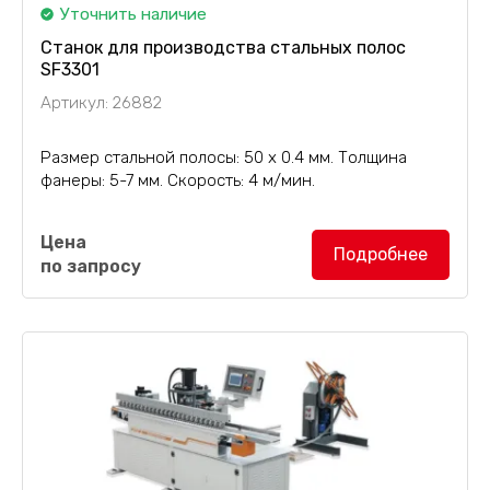
Уточнить наличие
Станок для производства стальных полос
SF3301
Артикул: 26882
Размер стальной полосы: 50 х 0.4 мм. Толщина
фанеры: 5-7 мм. Скорость: 4 м/мин.
Станок для производства стальных полос с
Цена
двойным отверстием SF3301
изготавливает
Подробнее
по запросу
стальную полосу для её последующего
впрессовывания в фанеру...