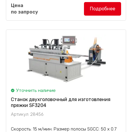
Станок для изготовления двойной стальной
Цена
полосы SF3202
предназначен для производства
Подробнее
по запросу
стальной полосы, используемой совместно с
пряжкой типа "папа" для...
Уточнить наличие
Станок двухголовочный для изготовления
пряжки SF3204
Артикул: 28456
Скорость: 15 м/мин. Размер полосы SGCC: 50 х 0.7