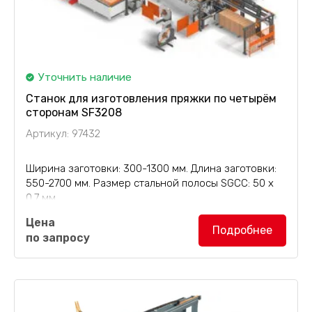
Уточнить наличие
Станок для изготовления пряжки по четырём
сторонам SF3208
Артикул: 97432
Ширина заготовки: 300-1300 мм. Длина заготовки:
550-2700 мм. Размер стальной полосы SGCC: 50 х
0.7 мм.
Цена
Станок для изготовления пряжки по четырём
Подробнее
по запросу
сторонам SF3208
разработан для производства и
впрессовывания пряжки типа "мама"...