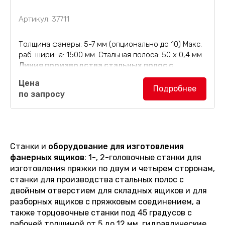
Артикул: 37711
Толщина фанеры: 5-7 мм (опционально до 10) Макс.
раб. ширина: 1500 мм. Стальная полоса: 50 х 0,4 мм.
Линия производства стальных полос с
двойным отверстием SF3302
Цена
производительностью 200 шт./смену (8 часов).
Подробнее
по запросу
Скорость...
Станки и
оборудование для изготовления
фанерных ящиков
: 1-, 2-головочные станки для
изготовления пряжки по двум и четырем сторонам,
станки для производства стальных полос с
двойным отверстием для складных ящиков и для
разборных ящиков с пряжковым соединением, а
также торцовочные станки под 45 градусов с
рабочей толщиной от 5 до 12 мм, гидравлические