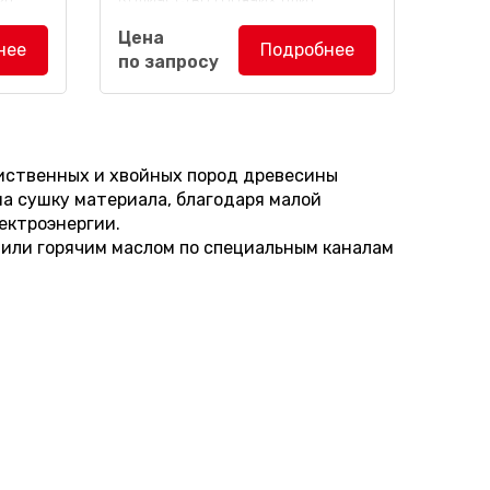
пресса: 16 шт.
Цена
нее
Подробнее
по запросу
V-17
Дыхательный пресс DPFV-15
предназначен для сушки
она из
листового и кускового шпона из
д...
лиственных и хвойных пород
древесины,...
иственных и хвойных пород древесины
а сушку материала, благодаря малой
ектроэнергии.
 или горячим маслом по специальным каналам