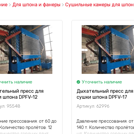
ние
>
Для шпона и фанеры
>
Сушильные камеры для шпон
чнить наличие
Уточнить наличие
тельный пресс для
Дыхательный пресс для
и шпона DPFV-12
сушки шпона DPFV-17
ул: 95548
Артикул: 62996
ние прессования: от 60 до
Давление прессования: от
 Количество пролётов: 12
140 т. Количество пролётов
оличество горячих плит
шт. Количество горячих пл