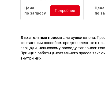
пресса: 16 шт.
пресса
Цена
Цена
Подробнее
по запросу
по з
Облегченный дыхательный
Дыха
пресс для сушки шпона DPFV-
предн
15/4x8-L
предназначен для
листо
сушки листового и кускового
листв
шпона из лиственных и
Дыхательные прессы
для сушки шпона.
Пре
хвойных...
контактным способом, представленные в наш
площади, невысокому расходу теплоносителя 
Принцип работы дыхательного пресса заключ
внутри них.