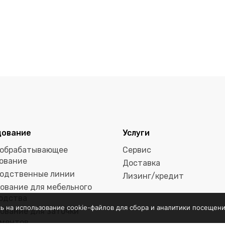
дование
Услуги
обрабатывающее
Сервис
ование
Доставка
одственные линии
Лизинг/кредит
ование для мебельного
одства
сь на использование cookie-файлов для сбора и аналитики посещени
ование для заточки
ментов