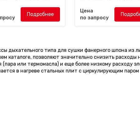
: 13 шт.
пресса: 18 шт.
Цена
Подробнее
Подроб
апросу
по запросу
тельный пресс DPFV-12
Дыхательный пресс DPF
азначен для сушки
предназначен для сушки
вого и кускового шпона из
листового и кускового шп
енных и хвойных пород...
лиственных и хвойных поро
ссы дыхательного типа
для сушки фанерного шпона из л
ем каталоге, позволяют значительно снизить расходы н
(пара или термомасла) и еще более низкому расходу эл
ается в нагреве стальных плит с циркулирующим паром