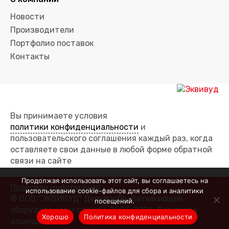
Новости
Производители
Портфолио поставок
Контакты
Вы принимаете условия
политики конфиденциальности
и
пользовательского соглашения каждый раз, когда
оставляете свои данные в любой форме обратной
связи на сайте
Продолжая использовать этот сайт, вы соглашаетесь на
Правовая информация
использование cookie-файлов для сбора и аналитики
© ООО "ЭКВИВУД" Деревообрабатывающее
посещений.
оборудование и станки, 2023-2026. Все права
Хорошо
Политика конфиденциальности
защищены.