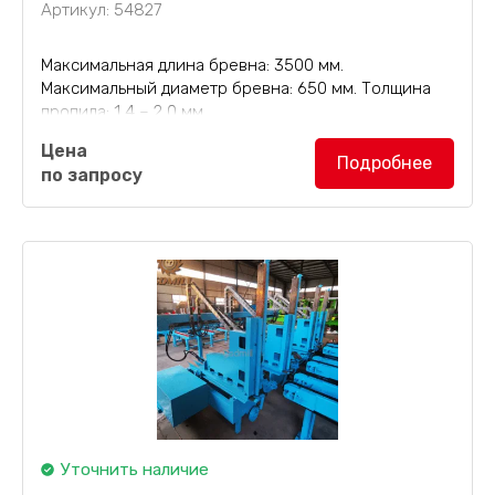
Артикул: 54827
Максимальная длина бревна: 3500 мм.
Максимальный диаметр бревна: 650 мм. Толщина
пропила: 1,4 – 2,0 мм.
Ленточная пилорама MJ3365
, ленточный
Цена
бревнопильный станок предназначен для
Подробнее
по запросу
распиловки бревен длиной до 3500 мм.
Уточнить наличие