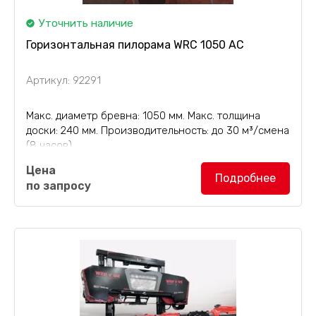
Уточнить наличие
Горизонтальная пилорама WRC 1050 AC
Артикул: 92291
Макс. диаметр бревна: 1050 мм. Макс. толщина
доски: 240 мм. Производительность: до 30 м³/смена
(8 часов).
Горизонтальная пилорама WRC 1050 AC
Цена
(ленточнопильный станок Wravor, Словения)
Подробнее
по запросу
предназначена для производств, для которых
лесопиление является...