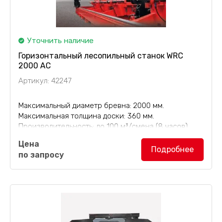
Уточнить наличие
Горизонтальный лесопильный станок WRC
2000 AC
Артикул: 42247
Максимальный диаметр бревна: 2000 мм.
Максимальная толщина доски: 360 мм.
Производительность: до 100 м³/смена (8 часов).
Цена
Горизонтальный лесопильный станок WRC
Подробнее
по запросу
2000 AC
производительностью до 100 м³
древесины в смену отличается наличием прочной...