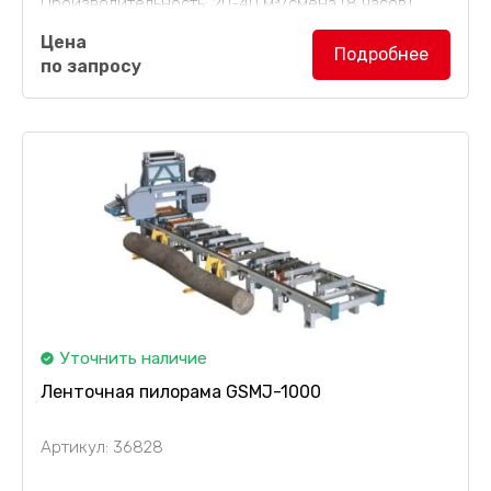
Производительность: 20-40 м³/смена (8 часов).
Цена
Горизонтальная пилорама WRC 1150 AC
Подробнее
по запросу
(ленточная) предназначена для производств, для
которых лесопиление является вспомогательным, а
не основным...
Уточнить наличие
Ленточная пилорама GSMJ-1000
Артикул: 36828