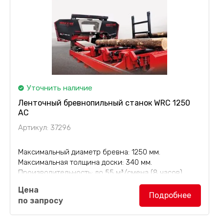
Уточнить наличие
Ленточный бревнопильный станок WRC 1250
AC
Артикул: 37296
Максимальный диаметр бревна: 1250 мм.
Максимальная толщина доски: 340 мм.
Производительность: до 55 м³/смена (8 часов).
Цена
Ленточный бревнопильный станок WRC 1250
Подробнее
по запросу
AC
обладает особо прочной конструкции,
отличается высокой степенью автоматизации для