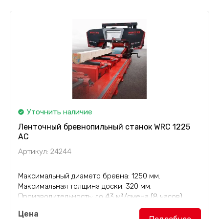
обеспечения...
Уточнить наличие
Ленточный бревнопильный станок WRC 1225
AC
Артикул: 24244
Максимальный диаметр бревна: 1250 мм.
Максимальная толщина доски: 320 мм.
Производительность: до 43 м³/смена (8 часов).
Цена
Ленточный бревнопильный станок WRC 1225