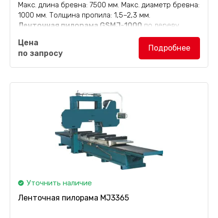
Макс. длина бревна: 7500 мм. Макс. диаметр бревна:
1000 мм. Толщина пропила: 1,5–2,3 мм.
Ленточная пилорама GSMJ-1000
по дереву,
ленточный бревнопильный станок предназначен
Цена
для высокоточного раскроя бревен длиной до 7500
Подробнее
по запросу
мм, диаметром...
Уточнить наличие
Ленточная пилорама MJ3365