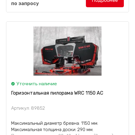
Подробнее
по запросу
AC
помимо прочной конструкции отличается
высокой степенью автоматизации, что
обеспечивает высокую...
Уточнить наличие
Горизонтальная пилорама WRC 1150 AC
Артикул: 89852
Максимальный диаметр бревна: 1150 мм.
Максимальная толщина доски: 290 мм.