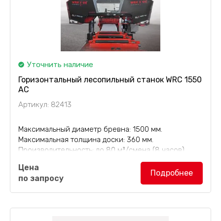
Уточнить наличие
Горизонтальный лесопильный станок WRC 1550
AC
Артикул: 82413
Максимальный диаметр бревна: 1500 мм.
Максимальная толщина доски: 360 мм.
Производительность: до 80 м³/смена (8 часов).
Цена
Горизонтальный лесопильный станок WRC
Подробнее
по запросу
1550 AC
отличается наличием прочной и широкой
конструкции с дополнительными усилениями. Все...