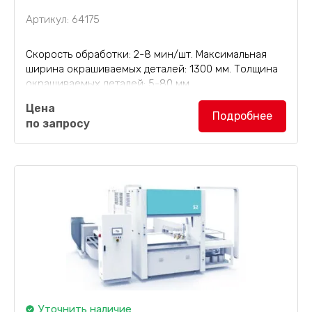
Артикул: 64175
Скорость обработки: 2-8 мин/шт. Максимальная
ширина окрашиваемых деталей: 1300 мм. Толщина
окрашиваемых деталей: 5-80 мм.
Цена
Покрасочная камера увеличенной длины S2P
Подробнее
по запросу
подходит для щитовой мебели, дверей из массива
древесины, дверей шкафов, дверей гардеробов,...
Уточнить наличие