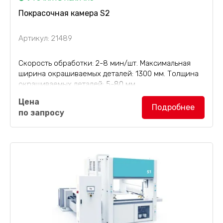
Покрасочная камера S2
Артикул: 21489
Скорость обработки: 2-8 мин/шт. Максимальная
ширина окрашиваемых деталей: 1300 мм. Толщина
окрашиваемых деталей: 5-80 мм.
Цена
Покрасочная камера S2
подходит для щитовой
Подробнее
по запросу
мебели, дверей из массива древесины, дверей
шкафов, дверей гардеробов, элементов для...