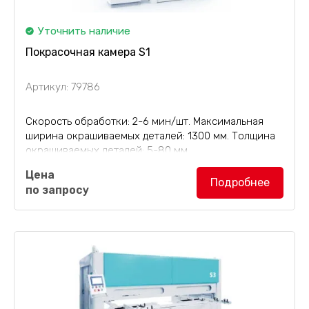
Уточнить наличие
Покрасочная камера S1
Артикул: 79786
Скорость обработки: 2-6 мин/шт. Максимальная
ширина окрашиваемых деталей: 1300 мм. Толщина
окрашиваемых деталей: 5-80 мм.
Цена
Покрасочная камера S1
подходит для обработки
Подробнее
по запросу
плоскости и четырех сторон заготовок
специальной формы, таких как щитовая мебель,...