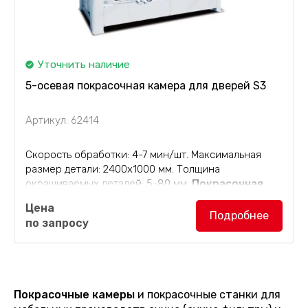
Уточнить наличие
5-осевая покрасочная камера для дверей S3
Артикул: 62414
Скорость обработки: 4-7 мин/шт. Максимальная
размер детали: 2400х1000 мм. Толщина
окрашиваемых деталей: 5-80 мм.
Покрасочная
камера S3
подходит для шестистороннего
Цена
распыления на такие изделия, как двери из
Подробнее
по запросу
массива древесины, двери шкафов и...
Покрасочные камеры
и покрасочные станки для