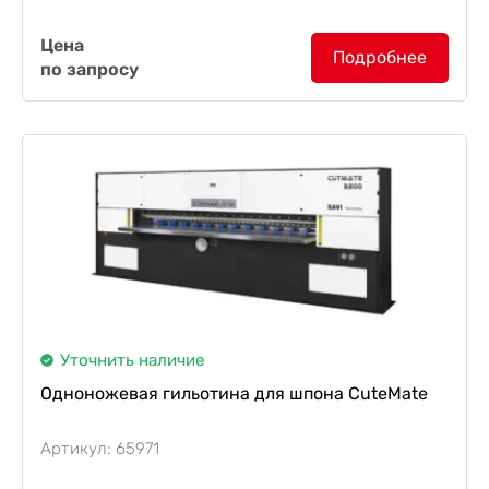
Двухножевая гильотина CuteMate D-series
Цена
полностью гидравлическая как по ножам, так и по
Подробнее
по запросу
пакетной балке. Серия гильотин для резки шпона
D-series...
Уточнить наличие
Одноножевая гильотина для шпона CuteMate
Артикул: 65971