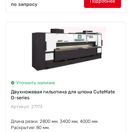
Подробнее
по запросу
соединения длинномерных и штучных шпонов.
Пачки шпона могут быть хорошо отрезаны...
Уточнить наличие
Двухножевая гильотина для шпона CuteMate
D-series
Артикул: 27173
Длина резки: 2800 мм, 3400 мм, 4000 мм.
Раскрытие: 80 мм.