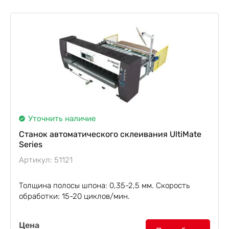
Уточнить наличие
Станок автоматического склеивания UltiMate
Series
Артикул: 51121
Толщина полосы шпона: 0,35-2,5 мм. Скорость
обработки: 15-20 циклов/мин.
Станок для склеивания шпона с поперечной
Цена
подачей UltiMate
предназначен для клеевого