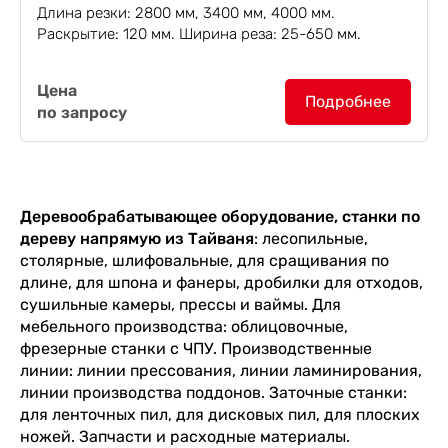
Длина резки: 2800 мм, 3400 мм, 4000 мм.
Раскрытие: 120 мм. Ширина реза: 25-650 мм.
Гильотины для резки шпона CuteMate
Цена
сконструированы для обеспечения максимальной
Подробнее
по запросу
безопасности оператора, не причиняя неудобств
работающим. Гильотины сконструированы...
Деревообрабатывающее оборудование, станки по
дереву напрямую из Тайваня
: лесопильные,
столярные, шлифовальные, для сращивания по
длине, для шпона и фанеры, дробилки для отходов,
сушильные камеры, прессы и ваймы. Для
мебельного производства: облицовочные,
фрезерные станки с ЧПУ. Производственные
линии: линии прессования, линии ламинирования,
линии производства поддонов. Заточные станки:
для ленточных пил, для дисковых пил, для плоских
ножей. Запчасти и расходные материалы.