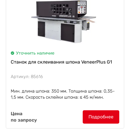
Уточнить наличие
Станок для склеивания шпона VeneerPlus G1
Артикул: 85616
Мин. длина шпона: 350 мм. Толщина шпона: 0,35-
1,5 мм. Скорость склейки шпона: ≤ 45 м/мин.
Станок для склеивания шпона по ширине
Цена
VeneerPlus G1
(сборка Тайвань) обеспечивает
Подробнее
по запросу
высокоточное и прочное склеивание кромок
шпона...