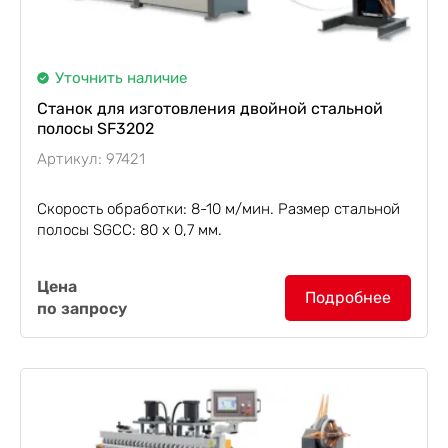
Уточнить наличие
Станок для изготовления двойной стальной
полосы SF3202
Артикул: 97421
Скорость обработки: 8-10 м/мин. Размер стальной
полосы SGCC: 80 х 0,7 мм.
Станок для изготовления двойной стальной
Цена
полосы SF3202
предназначен для производства
Подробнее
по запросу
стальной полосы, используемой совместно с
пряжкой типа "папа" для...