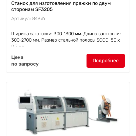
Станок для изготовления пряжки по двум
сторонам SF3205
Артикул: 84976
Ширина заготовки: 300-1300 мм. Длина заготовки:
300-2700 мм. Размер стальной полосы SGCC: 50 х
0.7 мм.
Станок для изготовления пряжки по двум
Цена
сторонам SF3205
предназначен для изготовления
Подробнее
по запросу
и впрессовывания пряжки типа "мама"...