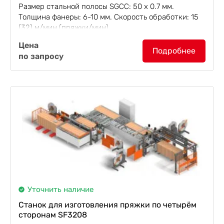
Размер стальной полосы SGCC: 50 х 0.7 мм.
Толщина фанеры: 6-10 мм. Скорость обработки: 15
(32) м/мин (пряжки/мин).
Станок одноголовочный для изготовления
Цена
пряжки SF3203
используется для изготовления и
Подробнее
по запросу
впрессовывания пряжки типа "мама"...
Уточнить наличие
Станок для изготовления пряжки по четырём
сторонам SF3208