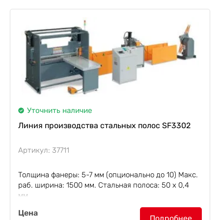
Уточнить наличие
Линия производства стальных полос SF3302
Артикул: 37711
Толщина фанеры: 5-7 мм (опционально до 10) Макс.
раб. ширина: 1500 мм. Стальная полоса: 50 х 0,4
мм.
Линия производства стальных полос с двойным
Цена
отверстием SF3302
производительностью 200
Подробнее