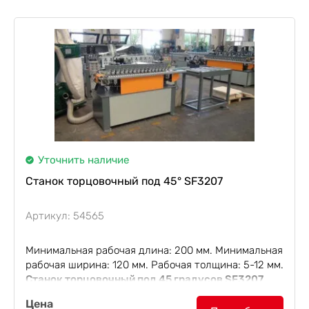
заготовку. Оборудование работает по...
Уточнить наличие
Станок торцовочный под 45° SF3207
Артикул: 54565
Минимальная рабочая длина: 200 мм. Минимальная
рабочая ширина: 120 мм. Рабочая толщина: 5-12 мм.
Станок торцовочный под 45 градусов SF3207
используется для запиливания торцов фанеры под
Цена
45 градусов. Данная этап особенно важен...