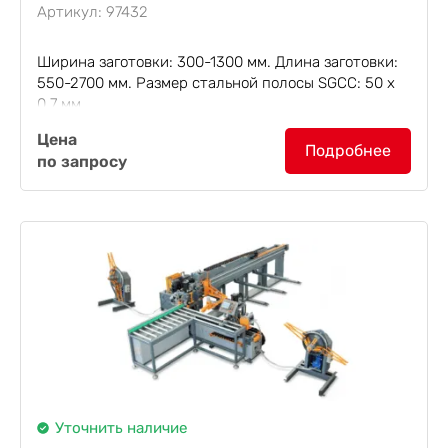
Артикул: 97432
Ширина заготовки: 300-1300 мм. Длина заготовки:
550-2700 мм. Размер стальной полосы SGCC: 50 х
0.7 мм.
Цена
Станок для изготовления пряжки по четырём
Подробнее
по запросу
сторонам SF3208
разработан для производства и
впрессовывания пряжки типа "мама"...
Уточнить наличие