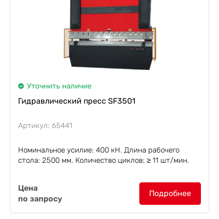
Уточнить наличие
Гидравлический пресс SF3501
Артикул: 65441
Номинальное усилие: 400 кН. Длина рабочего
стола: 2500 мм. Количество циклов: ≥ 11 шт/мин.
Гидравлический пресс SF3501
, с номинальным
Цена
усилием 400 кН, переделан из листогибочного
Подробнее
по запросу
станка. Пресс используется для вдавливания
стальной ленты...