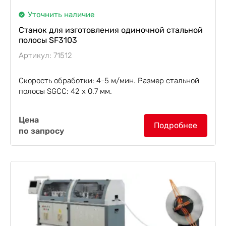
Уточнить наличие
Станок для изготовления одиночной стальной
полосы SF3103
Артикул: 71512
Скорость обработки: 4-5 м/мин. Размер стальной
полосы SGCC: 42 х 0.7 мм.
Станок для изготовления одиночной стальной
Цена
полосы SF3103
, с редуктором BKM063/30, на
Подробнее
по запросу
системе управления Siemens PLC S7-200,
CPU224+223, а также...