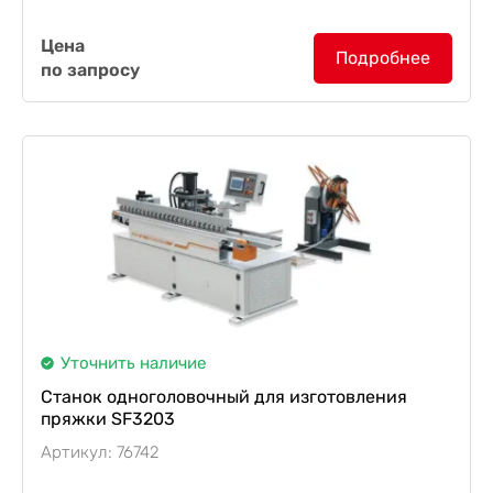
Станок для производства стальных полос с
Цена
двойным отверстием SF3301
изготавливает
Подробнее
по запросу
стальную полосу для её последующего
впрессовывания в фанеру...
Уточнить наличие
Станок одноголовочный для изготовления
пряжки SF3203
Артикул: 76742