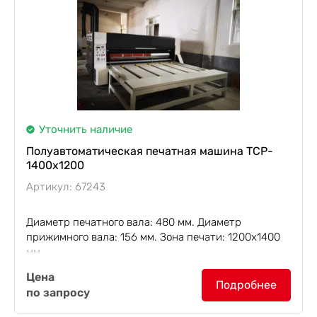
Уточнить наличие
Полуавтоматическая печатная машина TCP-
1400x1200
Артикул: 67243
Диаметр печатного вала: 480 мм. Диаметр
прижимного вала: 156 мм. Зона печати: 1200х1400
мм.
Цена
Полуавтоматическая печатная машина TCP-
Подробнее
по запросу
1400x1200
предназначена для нанесения рисунка
посредством переноса с печатного вала на