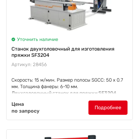
Уточнить наличие
Станок двухголовочный для изготовления
пряжки SF3204
Артикул: 28456
Скорость: 15 м/мин. Размер полосы SGCC: 50 х 0.7
мм. Толщина фанеры: 6-10 мм.
Двухголовочный станок для пряжки SF3204
(пряжный станок) используется для изготовления и
Цена
впрессовывания пряжки типа 'мама' или 'папа' в...
Подробнее
по запросу