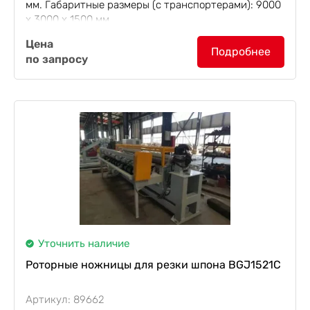
мм. Габаритные размеры (с транспортерами): 9000
х 3000 х 1500 мм.
Роторные ножницы для шпона RVC-1800
Цена
позволяют рубить ленту после
лущильных станков
Подробнее
по запросу
...
Уточнить наличие
Роторные ножницы для резки шпона BGJ1521C
Артикул: 89662