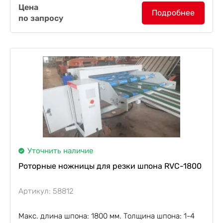
Цена
с максимальной рабочей шириной 700 мм,
Подробнее
по запросу
толщиной шпона 1-5 мм и двумя режущими
ножами. Скорость подачи...
Уточнить наличие
Роторные ножницы для резки шпона RVC-1800
Артикул: 58812
Макс. длина шпона: 1800 мм. Толщина шпона: 1-4