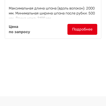
Максимальная длина шпона (вдоль волокон): 2000
мм. Минимальная ширина шпона после рубки: 500
мм. Длина ножа: 2100 мм.
Цена
Роторные ножницы для резки листов шпона
Подробнее
по запросу
толщиной от 0,5 мм до 3 мм в...