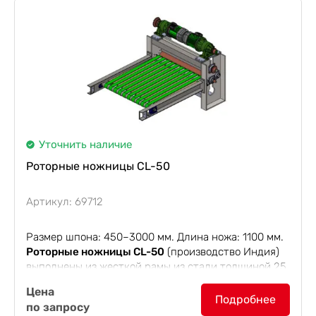
Уточнить наличие
Роторные ножницы CL-50
Артикул: 69712
Размер шпона: 450–3000 мм. Длина ножа: 1100 мм.
Роторные ножницы CL-50
(производство Индия)
выполнены из жесткой рамы из стали толщиной 25
мм и двумя мощными двигателями по 3.7 кВт
Цена
каждый, что...
Подробнее
по запросу