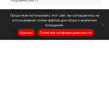
подъема (кВт)
Мощность двигателя
—
подъема пильного вала
Продолжая использовать этот сайт, вы соглашаетесь на
использование cookie-файлов для сбора и аналитики
(кВт)
посещений.
Давление в
0,6
Хорошо
Политика конфиденциальности
пневматической
системе (Мпа)
Габаритные размеры
3800x1600x1700
(мм)
Работаем со
всеми регионами РФ
и СНГ