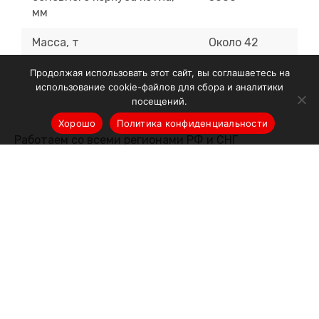
мм
Масса, т
Около 42
Продолжая использовать этот сайт, вы соглашаетесь на
использование cookie-файлов для сбора и аналитики
посещений.
Хорошо
Политика конфиденциальности
Работаем со
всеми регионами РФ
и СНГ
+7 (499) 700-07-09
8 (800) 551 66 61
с 9.00 до 20.00
info@equiwood.ru