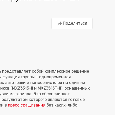
Поделиться
A
представляет собой комплексное решение
я функция группы – одновременная
х заготовки и нанесение клея на один из
ков (MXZ3515-II и MXZ3515T-II), оснащенных
узки материала. Это обеспечивает
 результатом которого являются готовые
ки в
пресс сращивания
без каких-либо