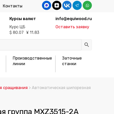
Контакты
Курсы валют
info@equiwood.ru
Курс ЦБ
Оставить заявку
$
80.07
¥
11.83
Производственные
Заточные
линии
станки
я сращивания
> Автоматическая шипорезная
я группа MXZ3515-2A