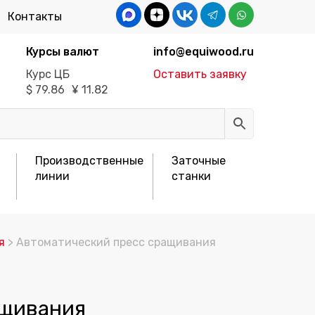
Контакты
Курсы валют
info@equiwood.ru
Курс ЦБ
Оставить заявку
$
79.86
¥
11.82
Производственные
Заточные
линии
станки
я
> Автоматический пресс сращивания
ащивания