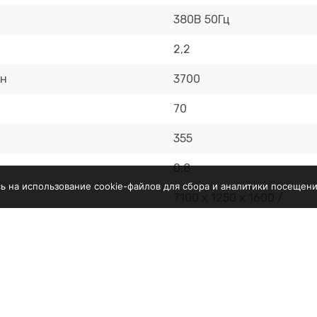
380В 50Гц
2,2
ин
3700
70
355
0,8
сь на использование cookie-файлов для сбора и аналитики посещени
7100 х 1250 х 1600 /
8500 х 1250 х 1600
2600 / 2900