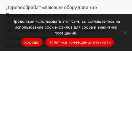
Деревообрабатывающее оборудование
Производственные линии
Продолжая использовать этот сайт, вы соглашаетесь на
Оборудование для мебельного производства
использование cookie-файлов для сбора и аналитики
Оборудование для заточки инструментов
посещений.
Запчасти и расходные материалы
Хорошо
Политика конфиденциальности
Б/У оборудование
Реализованные проекты
Услуги
Сервис
Доставка
Лизинг/кредит
О компании