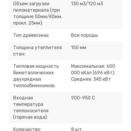
Объем загрузки
130 м
3
/120 м
3
пиломатериала (при
толщине 50мм/40мм,
прокл. 25мм):
Тип древесины:
Все породы
Толщина утеплителя
150 мм
стен:
Тепловая мощность
Максимальная: 600
биметаллических
000 кКал (696 кВт).
двухрядных
Средняя: 345 кВт
теплообменников:
Входная
90
0
-95
0
С
температура
теплоносителя
(горячая вода):
Количество
8 шт.