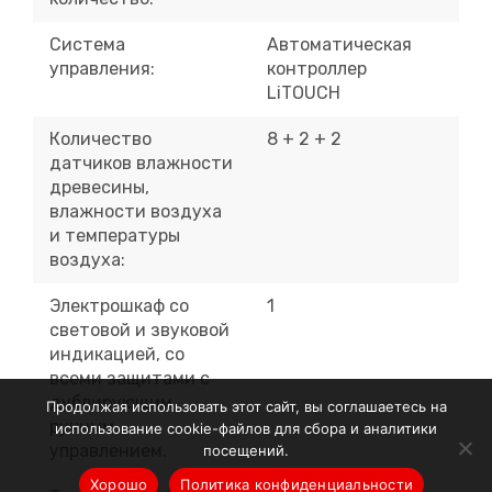
Система
Автоматическая
управления:
контроллер
LiTOUCH
Количество
8 + 2 + 2
датчиков влажности
древесины,
влажности воздуха
и температуры
воздуха:
Электрошкаф со
1
световой и звуковой
индикацией, со
всеми защитами с
дублирующим
Продолжая использовать этот сайт, вы соглашаетесь на
ручным
использование cookie-файлов для сбора и аналитики
управлением.
посещений.
Хорошо
Политика конфиденциальности