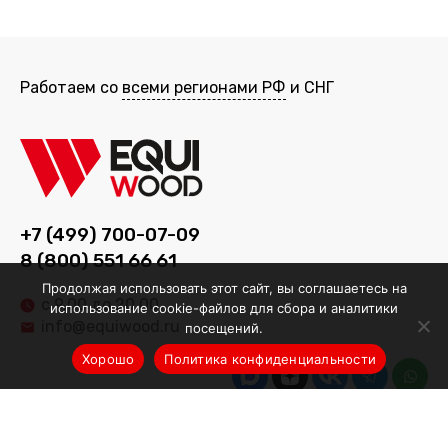
Работаем со
всеми регионами РФ
и СНГ
+7 (499) 700-07-09
8 (800) 551 66 61
Продолжая использовать этот сайт, вы соглашаетесь на
с 9.00 до 20.00
использование cookie-файлов для сбора и аналитики
info@equiwood.ru
посещений.
Хорошо
Политика конфиденциальности