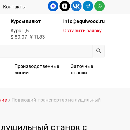
Контакты
Курсы валют
info@equiwood.ru
Курс ЦБ
Оставить заявку
$
80.07
¥
11.83
Производственные
Заточные
линии
станки
ние
> Подающий транспортер на лущильный
лущильный станок c