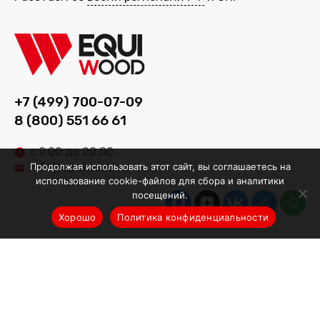
+7 (499) 700-07-09
8 (800) 551 66 61
с 9.00 до 20.00
Продолжая использовать этот сайт, вы соглашаетесь на
info@equiwood.ru
использование cookie-файлов для сбора и аналитики
посещений.
Хорошо
Политика конфиденциальности
Оборудование
Деревообрабатывающее оборудование
Производственные линии