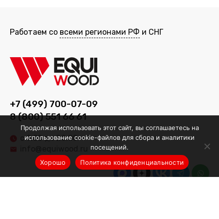
Работаем со
всеми регионами РФ
и СНГ
+7 (499) 700-07-09
8 (800) 551 66 61
Продолжая использовать этот сайт, вы соглашаетесь на
использование cookie-файлов для сбора и аналитики
с 9.00 до 20.00
посещений.
info@equiwood.ru
Хорошо
Политика конфиденциальности