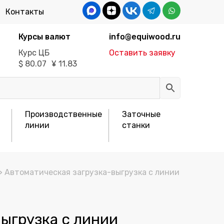
Контакты
Курсы валют
info@equiwood.ru
Курс ЦБ
Оставить заявку
$
80.07
¥
11.83
Производственные
Заточные
линии
станки
> Автоматическая загрузка-выгрузка с линии
ыгрузка с линии