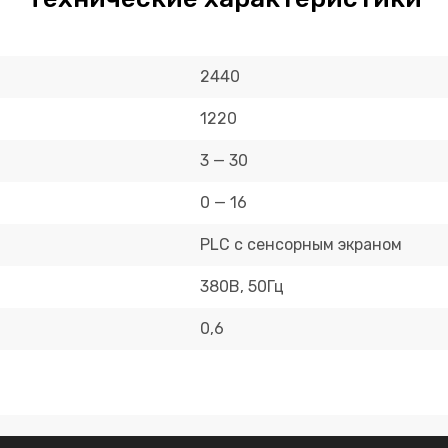
2440
1220
3 — 30
0 — 16
PLC с сенсорным экраном
380В, 50Гц
0,6