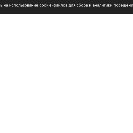
сь на использование cookie-файлов для сбора и аналитики посещени
дование
Услуги
обрабатывающее
Сервис
ование
Доставка
одственные линии
Лизинг/кредит
ование для мебельного
одства
ование для заточки
ментов
ти и расходные
алы
орудование
ованные проекты