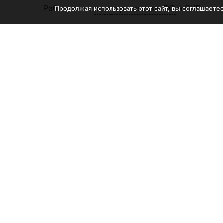
Работаем со
всеми регионами РФ
и СНГ
Продолжая использовать этот сайт, вы соглашаете
Обору
Дерево
оборуд
Произв
+7 (499) 700-07-09
Оборуд
8 (800) 551 66 61
произв
с 9.00 до 20.00
Оборуд
info@equiwood.ru
инстру
Запчас
матери
Б/У об
Реализ