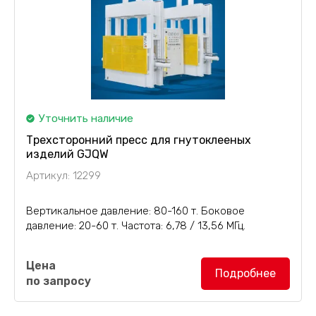
Уточнить наличие
Трехсторонний пресс для гнутоклееных
изделий GJQW
Артикул: 12299
Вертикальное давление: 80-160 т. Боковое
давление: 20-60 т. Частота: 6,78 / 13,56 МГц.
Трехсторонний пресс для гнутоклееных
Цена
изделий GJQW
предназначен для производства
Подробнее
по запросу
бамбуковой и деревянной мебели, инструментов,
изделий ручной работы и других...