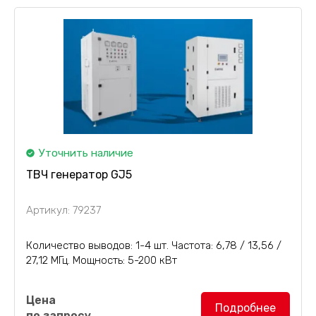
Уточнить наличие
ТВЧ генератор GJ5
Артикул: 79237
Количество выводов: 1-4 шт. Частота: 6,78 / 13,56 /
27,12 МГц. Мощность: 5-200 кВт
ТВЧ генератор GJ5
предназначен для
Цена
производства гнутоклееных изделий (прессование
Подробнее
по запросу