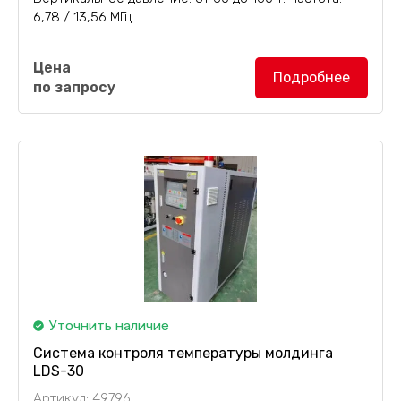
6,78 / 13,56 МГц.
3-сторонний пресс для гнутоклееных изделий
Цена
GJQW
с равномерным нагревом высокочастотными
Подробнее
по запросу
токами для ускорения отверждения клея подходит
для производства как...
Уточнить наличие
Система контроля температуры молдинга
LDS-30
Артикул: 49796