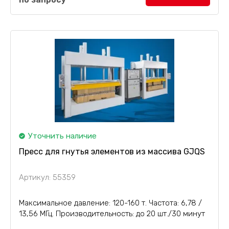
изделий сложных форм) с принудительно
воздушным и водяным типом...
Уточнить наличие
Пресс для гнутья элементов из массива GJQS
Артикул: 55359
Максимальное давление: 120-160 т. Частота: 6,78 /
13,56 МГц. Производительность: до 20 шт./30 минут