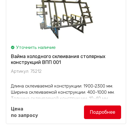
Уточнить наличие
Вайма холодного склеивания столярных
конструкций ВПП 001
Артикул: 75212
Длина склеиваемой конструкции: 1900-2300 мм.
Ширина склеиваемой конструкции: 400-1000 мм.
Толщина склеиваемой конструкции: 10-40 мм.
Цена
Классическая, облегченная
вайма холодного
Подробнее
по запросу
склеивания
для сборки столярных конструкций,
такие как двери, оконные рамы/