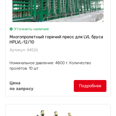
Уточнить наличие
Многопролетный горячий пресс для LVL бруса
HPLVL-12/10
Артикул: 44526
Номинальное давление: 4800 т. Количество
пролётов: 10 шт.
Многопролетный горячий пресс HPLVL-12/10
Цена
предназначен для изготовления
LVL бруса
длиной
Подробнее
по запросу
до 12 метров
. В комплектации к прессу идёт
автоматическая система загрузки и выгрузки...