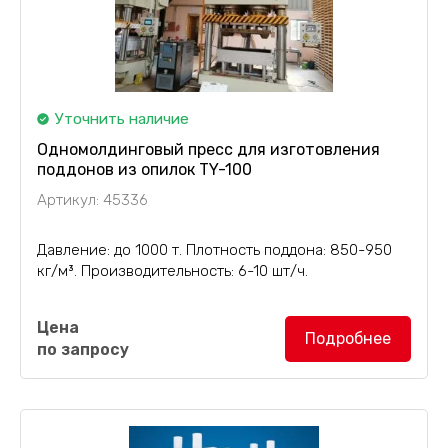
Уточнить наличие
Одномолдинговый пресс для изготовления
поддонов из опилок TY-100
Артикул: 45336
Давление: до 1000 т. Плотность поддона: 850-950
кг/м³. Производительность: 6-10 шт/ч.
Одномолдинговый пресс TY-100
предназначен
Цена
для производства деревянных прессованных
Подробнее
по запросу
поддонов плотностью 850-950 кг/м³. Материал
изготовления - опил. Цикл прессования составляет
180 сек....