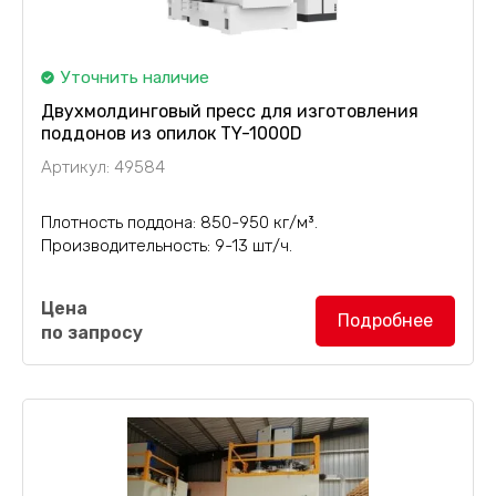
Уточнить наличие
Двухмолдинговый пресс для изготовления
поддонов из опилок TY-1000D
Артикул: 49584
Плотность поддона: 850-950 кг/м³.
Производительность: 9-13 шт/ч.
Двухмолдинговый пресс TY-1000D
с циклом
Цена
прессования 180 сек. способен производить от 9
Подробнее
по запросу
до 13 готовых поддонов в час. Плотность
изготавливаемого поддона варьируется от 850...