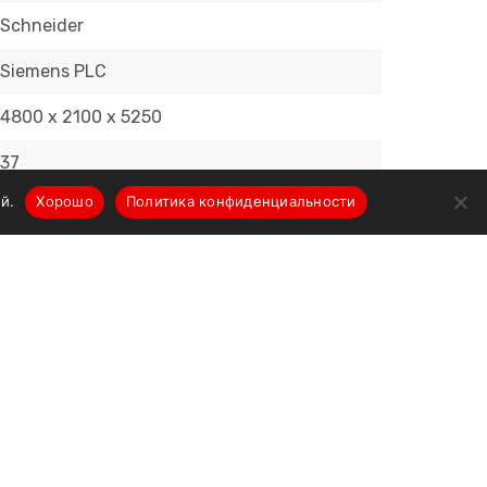
Schneider
Siemens PLC
4800 х 2100 х 5250
37
й.
Хорошо
Политика конфиденциальности
О компании
Новости
Производители
Портфолио поставок