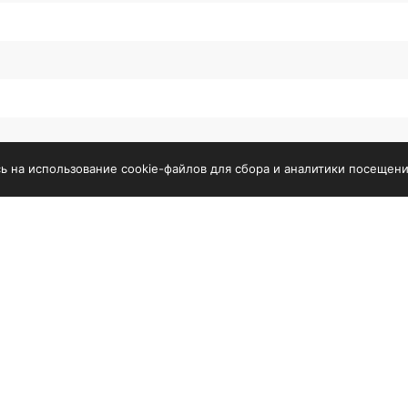
сь на использование cookie-файлов для сбора и аналитики посещени
дование
Услуги
обрабатывающее
Сервис
ование
Доставка
одственные линии
Лизинг/кредит