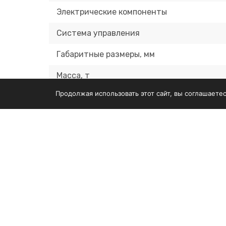
Электрические компоненты
Система управления
Габаритные размеры, мм
Масса, т
Продолжая использовать этот сайт, вы соглашаете
Работаем со
всеми регионами РФ
и СНГ
Обору
Дерево
оборуд
Произв
+7 (499) 700-07-09