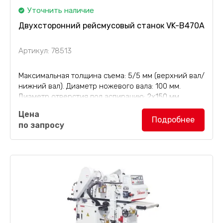
Уточнить наличие
Двухсторонний рейсмусовый станок VK-B470A
Артикул: 78513
Максимальная толщина съема: 5/5 мм (верхний вал/
нижний вал). Диаметр ножевого вала: 100 мм.
Диаметр отверстия под аспирацию: 2х150 мм.
Двухсторонний рейсмусовый станок VK-
Цена
B470A
(2-сторонний рейсмус) общей мощностью
Подробнее
по запросу
15,57 кВт, масса 2300 кг,...