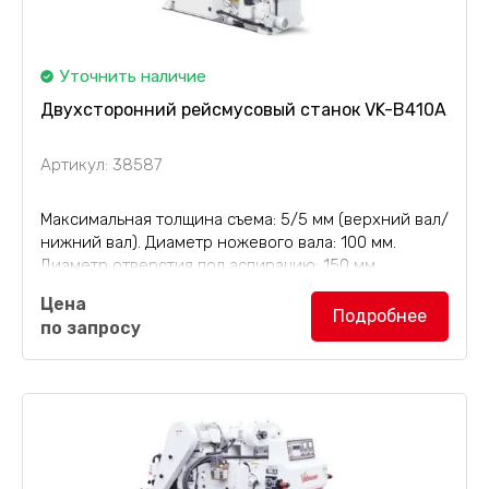
Уточнить наличие
Двухсторонний рейсмусовый станок VK-B410A
Артикул: 38587
Максимальная толщина съема: 5/5 мм (верхний вал/
нижний вал). Диаметр ножевого вала: 100 мм.
Диаметр отверстия под аспирацию: 150 мм.
Двухсторонний рейсмусовый станок VK-B410A
Цена
(рейсмус) общей мощностью 15,57 кВт, масса 2100
Подробнее
по запросу
кг, с...