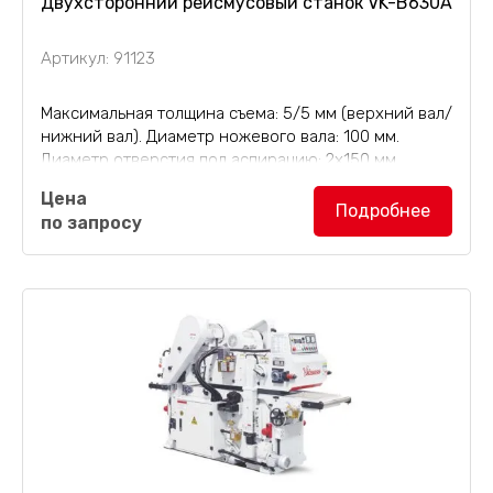
Двухсторонний рейсмусовый станок VK-B630A
Артикул: 91123
Максимальная толщина съема: 5/5 мм (верхний вал/
нижний вал). Диаметр ножевого вала: 100 мм.
Диаметр отверстия под аспирацию: 2х150 мм.
Двухсторонний рейсмусовый станок VK-
Цена
B630A
(2-сторонний рейсмус) общей мощностью
Подробнее
по запросу
26,57 кВт, масса 2600 кг,...