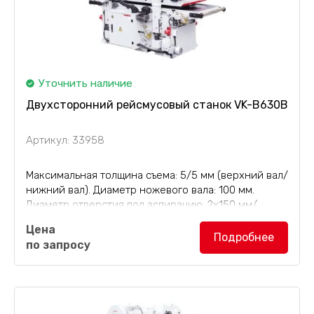
Уточнить наличие
Двухсторонний рейсмусовый станок VK-B630B
Артикул: 33958
Максимальная толщина съема: 5/5 мм (верхний вал/
нижний вал). Диаметр ножевого вала: 100 мм.
Диаметр отверстия под аспирацию: 2х150 мм/
Двухсторонний рейсмусовый станок VK-B630B
Цена
(рейсмус) общей мощностью 25,07 кВт, масса 2500
Подробнее
по запросу
кг, с...