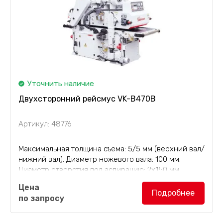
Уточнить наличие
Двухсторонний рейсмус VK-B470B
Артикул: 48776
Максимальная толщина съема: 5/5 мм (верхний вал/
нижний вал). Диаметр ножевого вала: 100 мм.
Диаметр отверстия под аспирацию: 2х150 мм.
Двухсторонний рейсмусовый станок VK-B470B
Цена
(рейсмус) с бесступенчатой регулировкой
Подробнее
по запросу
скорости для строгания деревянных заготовок...