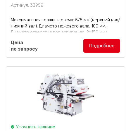
Артикул: 33958
Максимальная толщина съема: 5/5 мм (верхний вал/
нижний вал). Диаметр ножевого вала: 100 мм.
Диаметр отверстия под аспирацию: 2х150 мм/
Двухсторонний рейсмусовый станок VK-B630B
Цена
(рейсмус) общей мощностью 25,07 кВт, масса 2500
Подробнее
по запросу
кг, с...
Уточнить наличие