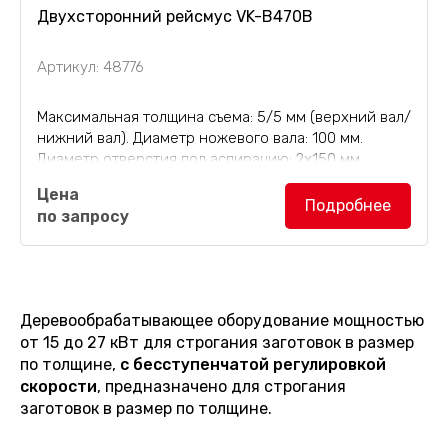
Двухсторонний рейсмус VK-B470B
Артикул: 48776
Максимальная толщина съема: 5/5 мм (верхний вал/
нижний вал). Диаметр ножевого вала: 100 мм.
Диаметр отверстия под аспирацию: 2х150 мм.
Двухсторонний рейсмусовый станок VK-B470B
Цена
(рейсмус) с бесступенчатой регулировкой
Подробнее
по запросу
скорости для строгания деревянных заготовок...
Деревообрабатывающее оборудование мощностью
от 15 до 27 кВт для строгания заготовок в размер
по толщине,
с бесступенчатой регулировкой
скорости
, предназначено для строгания
заготовок в размер по толщине.