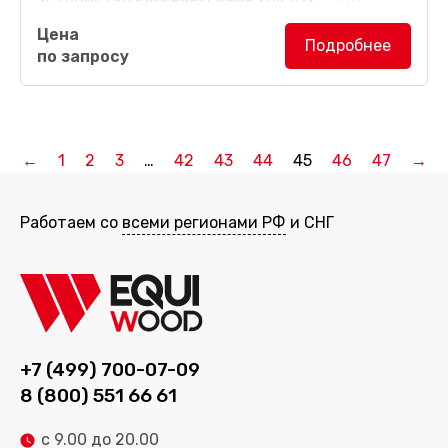
высокотехнологичное решение для
Цена
деревообрабатывающих и мебельных производств,
Подробнее
по запросу
предназначенное для точного и равномерного
нанесения однокомпонентных...
←
1
2
3
…
42
43
44
45
46
47
→
Работаем со
всеми регионами РФ
и СНГ
+7 (499) 700-07-09
8 (800) 551 66 61
с 9.00 до 20.00