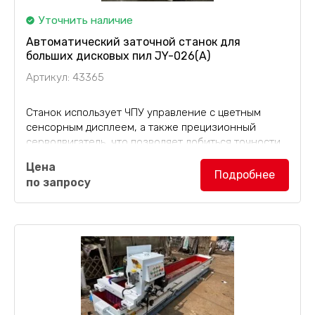
Уточнить наличие
Автоматический заточной станок для
больших дисковых пил JY-026(A)
Артикул: 43365
Станок использует ЧПУ управление с цветным
сенсорным дисплеем, а также прецизионный
серводвигатель, что позволяет добиться точности
заточки до 0,08 мм. Данная модель затачивает как
Цена
передние, так и задние углы...
Подробнее
по запросу