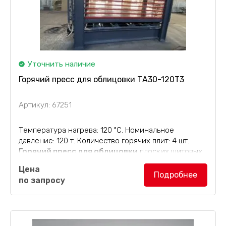
Уточнить наличие
Горячий пресс для облицовки ТА30-120Т3
Артикул: 67251
Температура нагрева: 120 ºС. Номинальное
давление: 120 т. Количество горячих плит: 4 шт.
Горячий пресс для облицовки
плоских щитовых
деталей (шпонирование) с температурой нагрева
Цена
до 120 ºС. Номинальное давление до 120 т....
Подробнее
по запросу