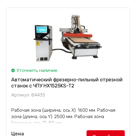
Уточнить наличие
Автоматический фрезерно-пильный отрезной
станок с ЧПУ HX1525KS-T2
Артикул: 84435
Рабочая зона (ширина, ось Х): 1600 мм. Рабочая
зона (длина, ось Y): 2500 мм. Рабочая зона
(толщина, ось Z): 80 мм.
Цена
Фрезерно-пильный отрезной станок
с