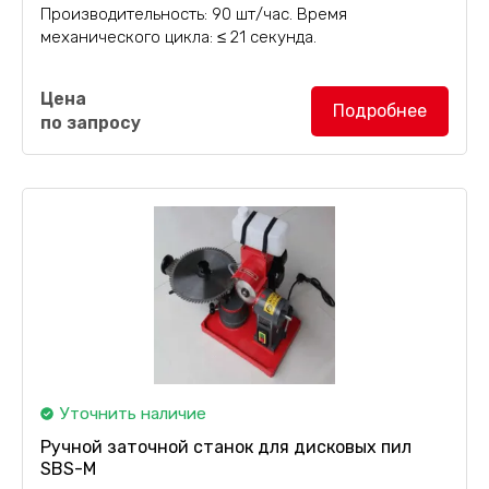
Производительность: 90 шт/час. Время
механического цикла: ≤ 21 секунда.
Автоматическая линия ламинирования плит
Цена
1250х2500 мм
:
Подробнее
по запросу
Уточнить наличие
Ручной заточной станок для дисковых пил
SBS-M