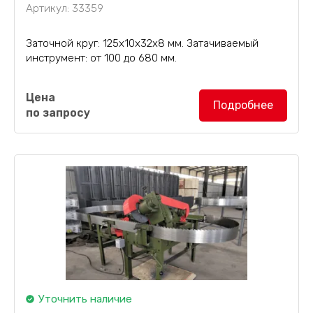
Артикул: 33359
Заточной круг: 125х10х32х8 мм. Затачиваемый
инструмент: от 100 до 680 мм.
Ручной заточной станок для дисковых пил
Цена
SBS-M
используется с твердосплавными
Подробнее
по запросу
пластинами по передней и задней поверхностям, а
также с углом...
Уточнить наличие