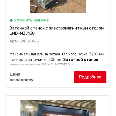
Уточнить наличие
Заточной станок с электромагнитным столом
LMD-MZ7130
Артикул: 58485
Максимальная длина затачиваемого ножа: 3200 мм.
Точность заточки: ≤ 0,05 мм.
Заточной станок
автоматический LMD-MZ7130
с
электромагнитным столом, для заточки плоских
Цена
ножей. Размер рабочего стола оборудования
Подробнее
по запросу
составляет 3180х180 мм, диапазон наклона...