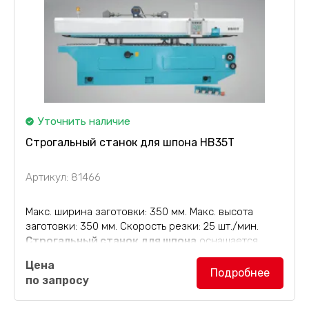
Уточнить наличие
Строгальный станок для шпона HB35T
Артикул: 81466
Макс. ширина заготовки: 350 мм. Макс. высота
заготовки: 350 мм. Скорость резки: 25 шт./мин.
Строгальный станок для шпона
оснащается
возвратным столом, системой управления Siemens
Цена
и энкодером Autonics. Допуск по толщине
Подробнее
по запросу
составляет ±...