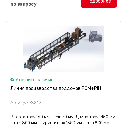
Подробнее
по запросу
дисковой пилой, вакуумным столом и фрезерным
инструментом...
Уточнить наличие
Линия производства поддонов PCM+PIH
Артикул: 78242
Высота: max.160 мм – min.70 мм. Длина: max.1450 мм
– min.800 мм. Ширина: max.1350 мм – min.800 мм.