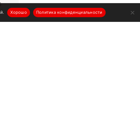
5
й.
Хорошо
Политика конфиденциальности
6
 2850
980
00
О компании
Новости
Производители