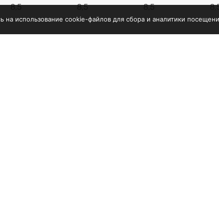
8,5
8,5
8,5
8,
сь на использование cookie-файлов для сбора и аналитики посещени
16
16
16
1
200 х 2850
7200 х 2850
6600 х 2850
4700 х
х 2980
х 2980
х 2980
х 2
15000
13500
12000
70
дование
Услуги
обрабатывающее
Сервис
ование
Доставка