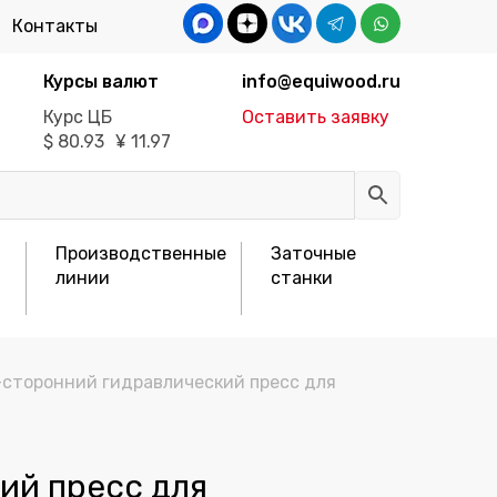
Контакты
Курсы валют
info@equiwood.ru
Курс ЦБ
Оставить заявку
$
80.93
¥
11.97
Производственные
Заточные
линии
станки
-сторонний гидравлический пресс для
ий пресс для