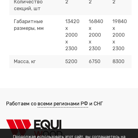
Количество
2
2
2
секций, шт
Габаритные
13420
16840
19840
размеры, мм
х
х
х
2000
2000
2000
х
х
х
2300
2300
2300
Масса, кг
5200
6750
8300
Работаем со
всеми регионами РФ
и СНГ
Продолжая использовать этот сайт, вы соглашаетесь на