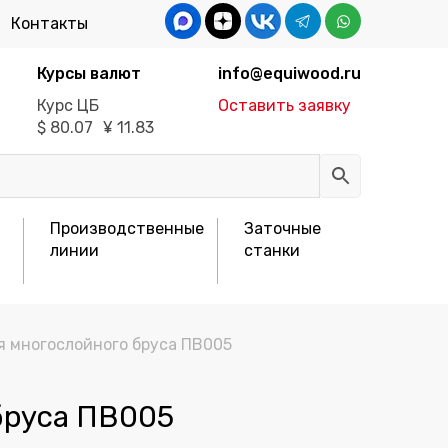
Контакты
Курсы валют
info@equiwood.ru
Курс ЦБ
Оставить заявку
$
80.07
¥
11.83
Производственные
Заточные
линии
станки
я многослойного бруса ПВ005
бруса ПВ005