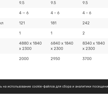
9.5
9.5
9.5
4 — 6
4 – 6
4 – 6
кл
121
181
242
1
1
2
4880 x 1840
6840 x 1840
8340 х 1840
x 2300
x 2300
х 2300
2000
2950
3700
сь на использование cookie-файлов для сбора и аналитики посещени
дование
Услуги