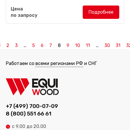
Калибровально-шлифовальный станок
Цена
BSG2313 R-R-P
комплектуется тремя валами
Подробнее
по запросу
(стальной, резиновый и полировальный утюжок для
прижима шлифовальной ленты по длине), а также...
1
2
3
…
5
6
7
8
9
10
11
…
30
31
3
Работаем со
всеми регионами РФ
и СНГ
+7 (499) 700-07-09
8 (800) 551 66 61
с 9.00 до 20.00