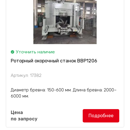
Уточнить наличие
Роторный окорочный станок BBP1206
Артикул: 17382
Диаметр бревна: 150-600 мм. Длина бревна: 2000–
6000 мм.
Роторный окорочный станок для больших
Цена
диаметров BBP1206
оснащен подающим
Подробнее
по запросу
конвейером, а также конвейером под отходы и
поштучной выдачи, раскаточным транспортером.