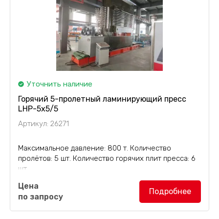
Уточнить наличие
Горячий 5-пролетный ламинирующий пресс
LHP-5х5/5
Артикул: 26271
Максимальное давление: 800 т. Количество
пролётов: 5 шт. Количество горячих плит пресса: 6
шт.
Цена
Горячий 5-пролетный ламинирующий пресс
Подробнее
по запросу
LHP-5х5/5
максимальным давлением 800 тонн.
Пятипролетный пресс оснащается шестью плитами