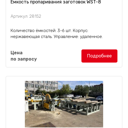
Ёмкость пропаривания заготовок WST-8
Артикул: 28152
Количество ёмкостей: 3-6 шт. Корпус:
нержавеющая сталь. Управление: удаленное.
Специальная
ёмкость пропаривания WST-8
,
Цена
камера для пропарки древесины с возможностью
Подробнее
по запросу
подключения от 3 до 6 ёмкостей к одной системе
управления. Предназначена для пропаривания...