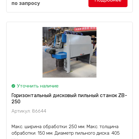
по запросу
автоматическим подающим бункером, который
позволяет осуществить долгосрочную работу
оборудования для ремонта шпона без загрузки
материала...
Уточнить наличие
Горизонтальный дисковый пильный станок ZB-
250
Артикул: 86644
Макс. ширина обработки: 250 мм. Макс. толщина
обработки: 150 мм. Диаметр пильного диска: 405