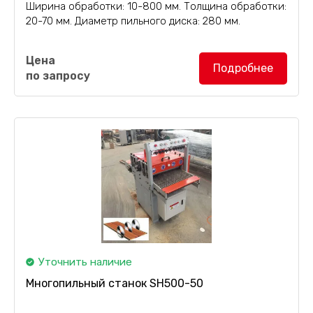
Ширина обработки: 10-800 мм. Толщина обработки:
20-70 мм. Диаметр пильного диска: 280 мм.
Многопильный станок SH800-70
поставляется с
Цена
5 пильными дисками в комплекте. В качестве опции
Подробнее
по запросу
возможна комплектация 280-милиметровым
пильным диском.
Уточнить наличие
Многопильный станок SH500-50