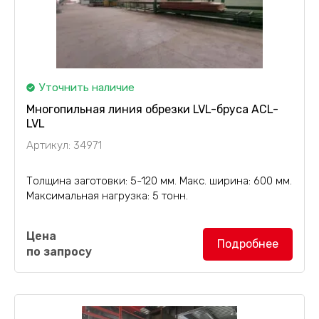
Уточнить наличие
Многопильная линия обрезки LVL-бруса ACL-
LVL
Артикул: 34971
Толщина заготовки: 5-120 мм. Макс. ширина: 600 мм.
Максимальная нагрузка: 5 тонн.
Многопильная линия для обрезки LVL-бруса с
Цена
автоматизацией ACL-LVL
включает в себя:
Подробнее
по запросу
автоподачу в зону распила, рольганг,
кромкообрезные пилы, поперечную...