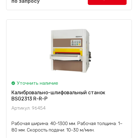
по запросу
рамой. Прессующее оборудование комплектуется
десятью горячими плитами размером
1700х1750х52...
Уточнить наличие
Калибровально-шлифовальный станок
BSG2313 R-R-P
Артикул: 96454
Рабочая ширина: 40-1300 мм. Рабочая толщина: 1–
80 мм. Скорость подачи: 10-30 м/мин.