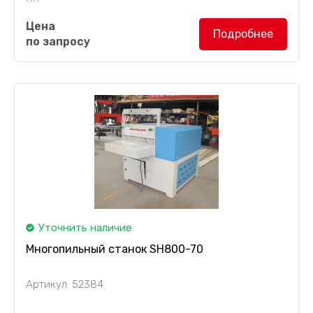
мм.
Цена
Горизонтальный дисковый пильный станок
Подробнее
по запросу
ZB-250
поставляется с 2 пильными дисками в
комплекте. Диаметр диска составляет 405 мм....
Уточнить наличие
Многопильный станок SH800-70
Артикул: 52384