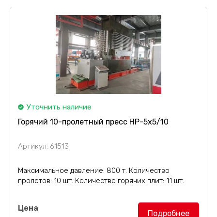
размером 1700х1750х52 мм. Количество...
Уточнить наличие
Горячий 10-пролетный пресс HP-5х5/10
Артикул: 61513
Максимальное давление: 800 т. Количество
пролётов: 10 шт. Количество горячих плит: 11 шт.
Горячий 10-пролетный пресс HP-5х5/10
с
Цена
поперечным направлением загрузки, с одинарной
Подробнее