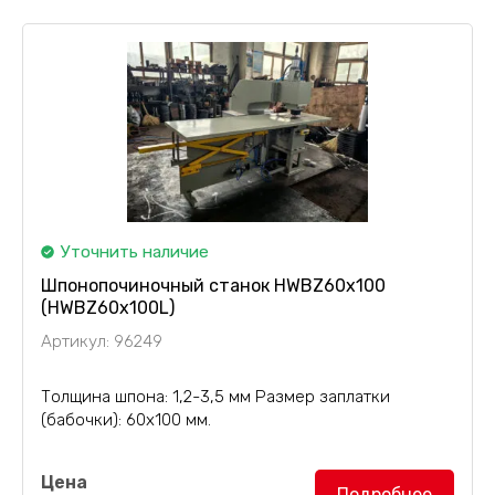
Уточнить наличие
Шпонопочиночный станок HWBZ60x100
(HWBZ60x100L)
Артикул: 96249
Толщина шпона: 1,2-3,5 мм Размер заплатки
(бабочки): 60х100 мм.
Шпонопочиночный станок с автоподачей
Цена
HWBZ60x100 (HWBZ60x100L)
оснащен
Подробнее