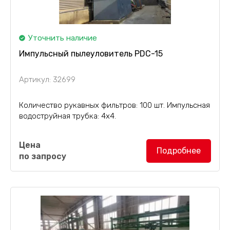
Уточнить наличие
Импульсный пылеуловитель PDC-15
Артикул: 32699
Количество рукавных фильтров: 100 шт. Импульсная
водоструйная трубка: 4х4.
Импульсный пылеуловитель PDC-15
, с
Цена
детектором искр, с однонаправленным
Подробнее
по запросу
взрывозащищенным клапаном 400 мм.