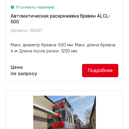
Уточнить наличие
Автоматическая раскряжевка бревен ALCL-
500
Артикул: 38691
Макс. диаметр бревна: 500 мм. Макс. длина бревна:
6 м. Длина после резки: 1200 мм.
Станок для раскряжевки бревен ALCL-500
Цена
поставляется с накопительным конвейером длиной
Подробнее
по запросу
и шириной 4 м, разобщителем бревен с...