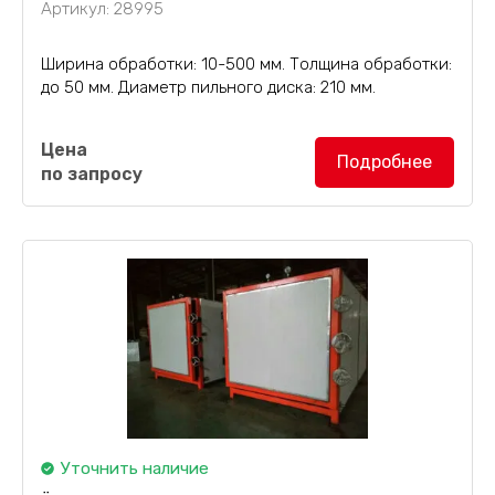
Артикул: 28995
Ширина обработки: 10-500 мм. Толщина обработки:
до 50 мм. Диаметр пильного диска: 210 мм.
Многопильный станок SH500-50
поставляется с
Цена
5 пильными дисками в комплекте. В качестве опции
Подробнее
по запросу
возможна комплектация 210-милиметровым
пильным диском.
Уточнить наличие