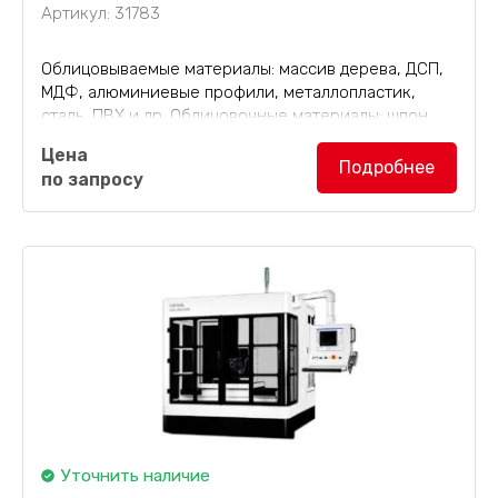
Артикул: 31783
Облицовываемые материалы: массив дерева, ДСП,
МДФ, алюминиевые профили, металлопластик,
сталь, ПВХ и др. Облицовочные материалы: шпон,
ПВХ, ПЭ, декоративная бумага, CPL, алюминиевая
Цена
пленка и др.
Подробнее
по запросу
Уточнить наличие