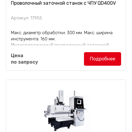
Проволочный заточной станок с ЧПУ QD400V
Артикул: 17955
Макс. диаметр обработки: 300 мм. Макс. ширина
инструмента: 160 мм.
Интегрированный проволочный заточной
станок с ЧПУ QD400V
с полной защитой,
Цена
предназначенный для высокоточной обработки
Подробнее
по запросу
режущих кромок различных вращающихся дисков,
стержней или...