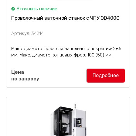
Уточнить наличие
Проволочный заточной станок с ЧПУ QD400C
Артикул: 34214
Макс. диаметр фрез для напольного покрытия: 285
мм. Макс. диаметр концевых фрез: 100 (50) мм.
В соответствии с характеристиками сверхтвердых
Цена
материалов среднескоростной режущий станок
Подробнее
по запросу
WEDM с ЧПУ оптимизирует конструкцию
импульсного источника...