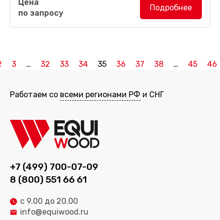
Цена
Подробнее
по запросу
2
3
…
32
33
34
35
36
37
38
…
45
46
Работаем со
всеми регионами РФ
и СНГ
+7 (499) 700-07-09
8 (800) 551 66 61
с 9.00 до 20.00
info@equiwood.ru