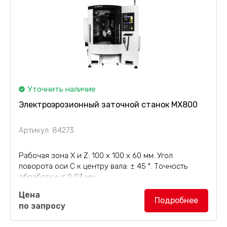
Уточнить наличие
Электроэрозионный заточной станок MX800
Артикул: 84273
Рабочая зона X и Z: 100 x 100 x 60 мм. Угол
поворота оси С к центру вала: ± 45 º. Точность
обработки: ≤ 0,03 мм.
Цена
Электроэрозионный заточной станок для
Подробнее
по запросу
круглых пил...