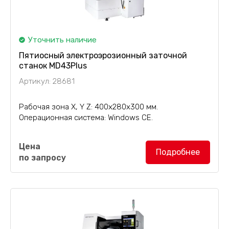
Уточнить наличие
Пятиосный электроэрозионный заточной
станок MD43Plus
Артикул: 28681
Рабочая зона X, Y Z: 400х280х300 мм.
Операционная система: Windows CE.
Шлифовальный и перезаточной
Цена
электроэрозионный станок MD43Plus
Подробнее
по запросу
предназначен для заточки спиральных фрез из
поликристаллического алмаза (PCD) и
криволинейных фрезы из сверхтвердых...