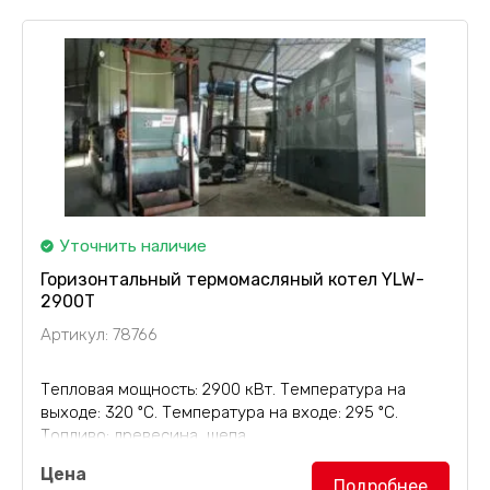
Уточнить наличие
Горизонтальный термомасляный котел YLW-
2900T
Артикул: 78766
Тепловая мощность: 2900 кВт. Температура на
выходе: 320 ºС. Температура на входе: 295 ºС.
Топливо: древесина, щепа.
Цена
Горизонтальный термомасляный котел YLW-
Подробнее