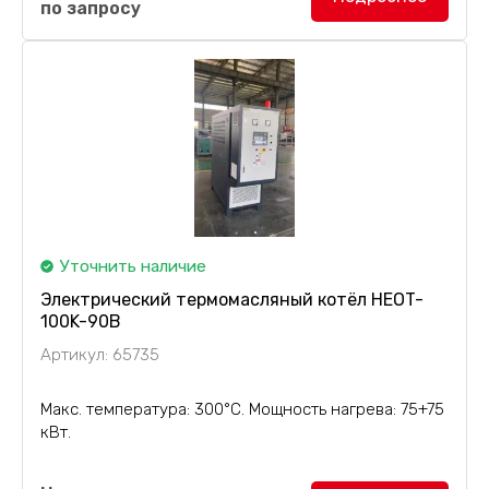
по запросу
2900T
с автоподачей, промышленный, с
высокотемпературным органическим
теплоносителем. Котел предназначен для
производств с...
Уточнить наличие
Электрический термомасляный котёл HEOT-
100K-90B
Артикул: 65735
Макс. температура: 300°C. Мощность нагрева: 75+75
кВт.
Комплектация электрокотла: