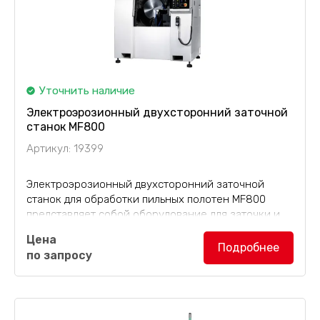
Уточнить наличие
Электроэрозионный двухсторонний заточной
станок MF800
Артикул: 19399
Электроэрозионный двухсторонний заточной
станок для обработки пильных полотен MF800
представляет собой оборудование для заточки и
обрезки пильных полотен с двумя PCD и
Цена
уникальной концепцией дизайна. Многоосевой
Подробнее
по запросу
станок с ЧПУ...